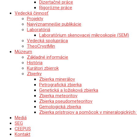
Dizertačné práce
Rigorózne práce
Vedecká činnosť
Projekty
Najvýznamnejšie publikácie
Laboratóriá
Laboratórium skenovacej mikroskopie (SEM)
Vedecká spolupráca
TheoCrystMin
Múzeum
Základné informácie
História
Kurátori zbierok
Zbierky
Zbierka minerálov
Petrografická zbierka
Genetická a ložisková zbierka
Zbierka meteoritov
Zbierka pseudometeoritov
Gemologická zbierka
Zbierka prístrojov a pomôcok v mineralogických
Mediá
SEG
CEEPUS
Kontakt