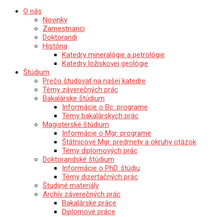
Katedra mineralógie, petrológie a ložiskovej geológie
O nás
Prírodovedecká fakulta Univerzity Komenského 
Novinky
Zamestnanci
Doktorandi
História
Katedry mineralógie a petrológie
Katedry ložiskovej geológie
Štúdium
Prečo študovať na našej katedre
Témy záverečných prác
Bakalárske štúdium
Informácie o Bc. programe
Témy bakalárskych prác
Magisterské štúdium
Informácie o Mgr. programe
Štátnicové Mgr. predmety a okruhy otázok
Témy diplomových prác
Doktorandské štúdium
Informácie o PhD. štúdiu
Témy dizertačných prác
Študijné materiály
Archív záverečných prác
Bakalárske práce
Diplomové práce