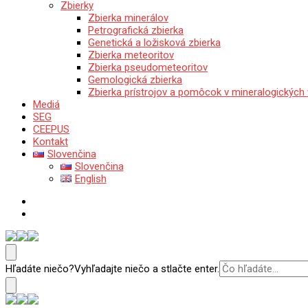
Zbierky
Zbierka minerálov
Petrografická zbierka
Genetická a ložisková zbierka
Zbierka meteoritov
Zbierka pseudometeoritov
Gemologická zbierka
Zbierka prístrojov a pomôcok v mineralogických
Mediá
SEG
CEEPUS
Kontakt
Slovenčina
Slovenčina
English
Katedra mineralógie, petrológie a ložiskovej geológie
Prírodovedecká fakulta Univerzity Komenského v Bratislave
Hľadáte niečo?
Vyhľadajte niečo a stlačte enter.