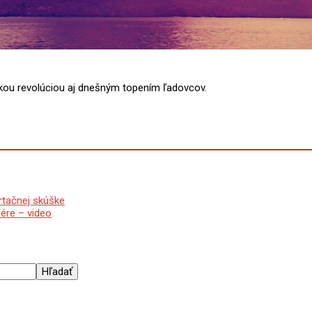
skou revolúciou aj dnešným topením ľadovcov.
rtačnej skúške
ére – video