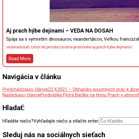
Aj prach hýbe dejinami – VEDA NA DOSAH
Spája sa s vymretím dinosaurov, neandertálcov, Veľkou francúz
vedanadosah.cvtisr.sk/priroda/zivotne-prostredie/aj-prach-hybe-dejinami/
Read More
Navigácia v článku
Predchádzajúci článok
22.4.2021 – Obhajoby písomných prác k dize
Nasledujúci článok
Prednáška Petra Bačíka na tému Prach v atmosf
Hladať:
Hľadáte niečo?
Vyhľadajte niečo a stlačte enter.
Sleduj nás na sociálnych sieťach