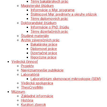
Témy bakalárskych prác
Magisterské štúdium
Informácie o Mgr. programe
Štátnicové Mgr. predmety a okruhy otázok
Témy diplomových prác
Doktorandské štúdium
Informácie o PhD. štúdiu
Témy dizertačných prác
Študijné materiály
Archív záverečných prác
Bakalárske práce
Diplomové práce
Dizertačné práce
Rigorózne práce
Vedecká činnosť
Projekty
Najvýznamnejšie publikácie
Laboratóriá
Laboratórium skenovacej mikroskopie (SEM)
Vedecká spolupráca
TheoCrystMin
Múzeum
Základné informácie
História
Kurátori zbierok