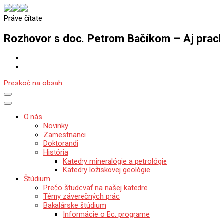
Práve čítate
Katedra mineralógie, petrológie a ložiskovej geológie
Prírodovedecká fakulta Univerzity Komenského v Bratislave
Rozhovor s doc. Petrom Bačíkom – Aj prac
Preskoč na obsah
O nás
Novinky
Zamestnanci
Doktorandi
História
Katedry mineralógie a petrológie
Katedry ložiskovej geológie
Štúdium
Prečo študovať na našej katedre
Témy záverečných prác
Bakalárske štúdium
Informácie o Bc. programe