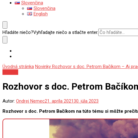
Slovenčina
Slovenčina
English
Hľadáte niečo?
Vyhľadajte niečo a stlačte enter.
Úvodná stránka
Novinky
Rozhovor s doc. Petrom Bačíkom – Aj pra
Novinky
Rozhovor s doc. Petrom Bačíkom
Autor:
Ondrej Nemec
21. apríla 2021
30. júla 2023
Rozhovor s doc. Petrom Bačíkom na túto tému si môžte prečíta