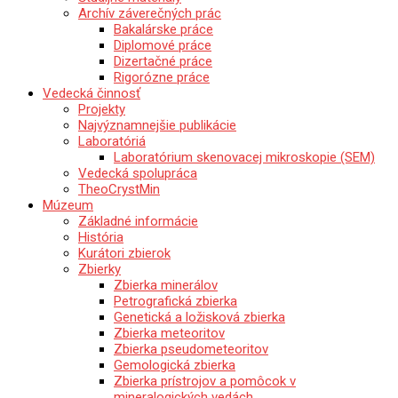
Archív záverečných prác
Bakalárske práce
Diplomové práce
Dizertačné práce
Rigorózne práce
Vedecká činnosť
Projekty
Najvýznamnejšie publikácie
Laboratóriá
Laboratórium skenovacej mikroskopie (SEM)
Vedecká spolupráca
TheoCrystMin
Múzeum
Základné informácie
História
Kurátori zbierok
Zbierky
Zbierka minerálov
Petrografická zbierka
Genetická a ložisková zbierka
Zbierka meteoritov
Zbierka pseudometeoritov
Gemologická zbierka
Zbierka prístrojov a pomôcok v
mineralogických vedách