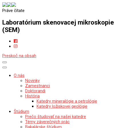
Práve čítate
Katedra mineralógie, petrológie a ložiskovej geológie
Prírodovedecká fakulta Univerzity Komenského v Bratislave
Laboratórium skenovacej mikroskopie
(SEM)
Preskoč na obsah
O nás
Novinky
Zamestnanci
Doktorandi
História
Katedry mineralógie a petrológie
Katedry ložiskovej geológie
Štúdium
Prečo študovať na našej katedre
Témy záverečných prác
Bakalárske štúdium