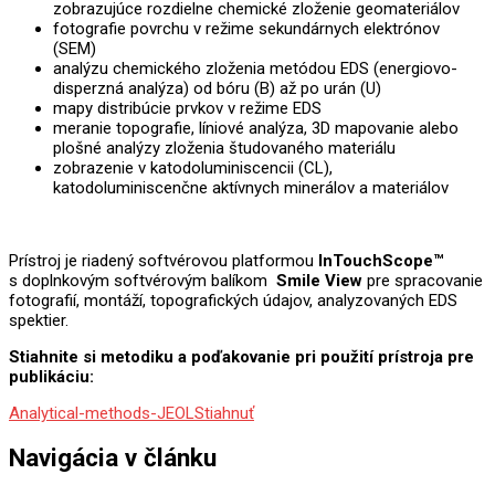
zobrazujúce rozdielne chemické zloženie geomateriálov
fotografie povrchu v režime sekundárnych elektrónov
(SEM)
analýzu chemického zloženia metódou EDS (energiovo-
disperzná analýza) od bóru (B) až po urán (U)
mapy distribúcie prvkov v režime EDS
meranie topografie, líniové analýza, 3D mapovanie alebo
plošné analýzy zloženia študovaného materiálu
zobrazenie v katodoluminiscencii (CL),
katodoluminiscenčne aktívnych minerálov a materiálov
Prístroj je riadený softvérovou platformou
InTouchScope™
s doplnkovým softvérovým balíkom
Smile View
pre spracovanie
fotografií, montáží, topografických údajov, analyzovaných EDS
spektier.
Stiahnite si metodiku a poďakovanie pri použití prístroja pre
publikáciu:
Analytical-methods-JEOL
Stiahnuť
Navigácia v článku