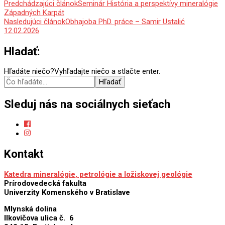
Predchádzajúci článok
Seminár História a perspektívy mineralógie
Západných Karpát
Nasledujúci článok
Obhajoba PhD. práce – Samir Ustalić
12.02.2026
Hladať:
Hľadáte niečo?
Vyhľadajte niečo a stlačte enter.
Sleduj nás na sociálnych sieťach
Kontakt
Katedra mineralógie, petrológie a ložiskovej geológie
Prírodovedecká fakulta
Univerzity Komenského v Bratislave
Mlynská dolina
Ilkovičova ulica č. 6