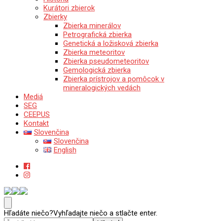
Kurátori zbierok
Zbierky
Zbierka minerálov
Petrografická zbierka
Genetická a ložisková zbierka
Zbierka meteoritov
Zbierka pseudometeoritov
Gemologická zbierka
Zbierka prístrojov a pomôcok v
mineralogických vedách
Mediá
SEG
CEEPUS
Kontakt
Slovenčina
Slovenčina
English
Katedra mineralógie, petrológie a ložiskovej geológie
Prírodovedecká fakulta Univerzity Komenského v Bratislave
Hľadáte niečo?
Vyhľadajte niečo a stlačte enter.