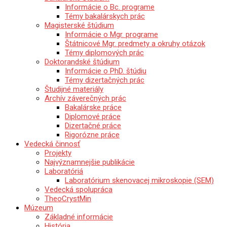
Informácie o Bc. programe
Témy bakalárskych prác
Magisterské štúdium
Informácie o Mgr. programe
Štátnicové Mgr. predmety a okruhy otázok
Témy diplomových prác
Doktorandské štúdium
Informácie o PhD. štúdiu
Témy dizertačných prác
Študijné materiály
Archív záverečných prác
Bakalárske práce
Diplomové práce
Dizertačné práce
Rigorózne práce
Vedecká činnosť
Projekty
Najvýznamnejšie publikácie
Laboratóriá
Laboratórium skenovacej mikroskopie (SEM)
Vedecká spolupráca
TheoCrystMin
Múzeum
Základné informácie
História