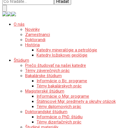
Katedra mineralógie, petrológie a ložiskovej geológie
O nás
Prírodovedecká fakulta Univerzity Komenského
Novinky
v Bratislave
Zamestnanci
Doktorandi
História
Katedry mineralógie a petrológie
Katedry ložiskovej geológie
Štúdium
Prečo študovať na našej katedre
Témy záverečných prác
Bakalárske štúdium
Informácie o Bc. programe
Témy bakalárskych prác
Magisterské štúdium
Informácie o Mgr. programe
Štátnicové Mgr. predmety a okruhy otázok
Témy diplomových prác
Doktorandské štúdium
Informácie o PhD. štúdiu
Témy dizertačných prác
Študijné materiály