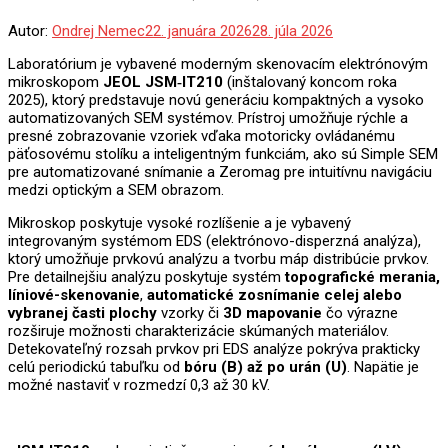
Autor:
Ondrej Nemec
22. januára 2026
28. júla 2026
Laboratórium je vybavené moderným skenovacím elektrónovým
mikroskopom
JEOL JSM‑IT210
(inštalovaný koncom roka
2025), ktorý predstavuje novú generáciu kompaktných a vysoko
automatizovaných SEM systémov. Prístroj umožňuje rýchle a
presné zobrazovanie vzoriek vďaka motoricky ovládanému
päťosovému stolíku a inteligentným funkciám, ako sú Simple SEM
pre automatizované snímanie a Zeromag pre intuitívnu navigáciu
medzi optickým a SEM obrazom.
Mikroskop poskytuje vysoké rozlíšenie a je vybavený
integrovaným systémom EDS (elektrónovo-disperzná analýza),
ktorý umožňuje prvkovú analýzu a tvorbu máp distribúcie prvkov.
Pre detailnejšiu analýzu poskytuje systém
topografické merania,
líniové-skenovanie
,
automatické zosnímanie celej alebo
vybranej časti plochy
vzorky či
3D mapovanie
čo výrazne
rozširuje možnosti charakterizácie skúmaných materiálov.
Detekovateľný rozsah prvkov pri EDS analýze pokrýva prakticky
celú periodickú tabuľku od
bóru (B) až po urán (U)
. Napätie je
možné nastaviť v rozmedzí 0,3 až 30 kV.