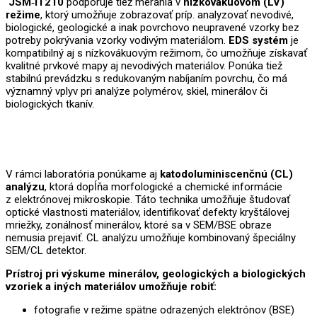
JSM‑IT210
podporuje tiež merania v
nízkovákuovom (LV)
režime
, ktorý umožňuje zobrazovať príp. analyzovať nevodivé,
biologické, geologické a inak povrchovo neupravené vzorky bez
potreby pokrývania vzorky vodivým materiálom.
EDS systém
je
kompatibilný aj s nízkovákuovým režimom, čo umožňuje získavať
kvalitné prvkové mapy aj nevodivých materiálov. Ponúka tiež
stabilnú prevádzku s redukovaným nabíjaním povrchu, čo má
významný vplyv pri analýze polymérov, skiel, minerálov či
biologických tkanív.
V rámci laboratória ponúkame aj
katodoluminiscenčnú (CL)
analýzu
, ktorá dopĺňa morfologické a chemické informácie
z elektrónovej mikroskopie. Táto technika umožňuje študovať
optické vlastnosti materiálov, identifikovať defekty kryštálovej
mriežky, zonálnosť minerálov, ktoré sa v SEM/BSE obraze
nemusia prejaviť. CL analýzu umožňuje kombinovaný špeciálny
SEM/CL detektor.
Prístroj pri výskume minerálov, geologických a biologických
vzoriek a iných materiálov umožňuje robiť:
fotografie v režime spätne odrazených elektrónov (BSE)